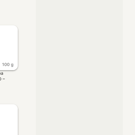
100 g
ba
O –