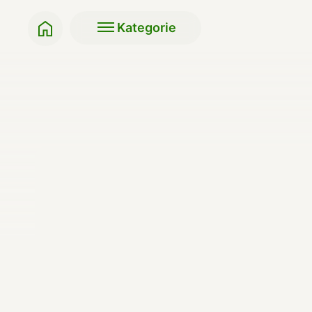
Kategorie
Klasyki BIO
Soki i napoje
Przekąski do szkoły,
Makarony, ryże, kasz
pracy
Napoje roślinne
Słodycze i przekąski
Produkty do pieczeni
Bakalie
Miody i syropy
Herbaty
Oleje, masła, octy, so
Kawy