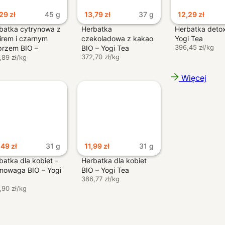
,29
zł
45 g
13,79
zł
37 g
12,29
zł
batka cytrynowa z
Herbatka
Herbatka detox
irem i czarnym
czekoladowa z kakao
Yogi Tea
396,45 zł/kg
przem BIO –
BIO – Yogi Tea
372,70 zł/kg
pper
,89 zł/kg
Nowy rewolucyjny sposób logowania
Więcej
Skanujesz kod QR aplikacją
OpenApp
,49
zł
31 g
11,99
zł
31 g
batka dla kobiet –
Herbatka dla kobiet
nowaga BIO – Yogi
BIO – Yogi Tea
386,77 zł/kg
,90 zł/kg
I jesteś zalogowany. Tak po 
Login via