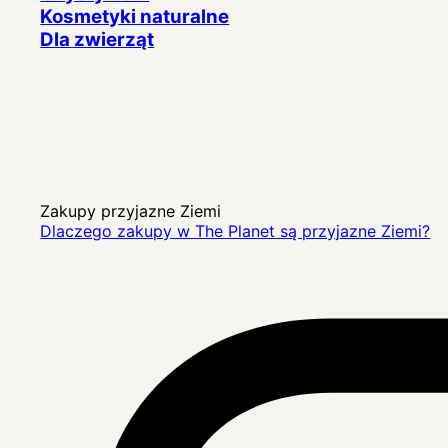
Kosmetyki naturalne
Dla zwierząt
Zakupy przyjazne Ziemi
Dlaczego zakupy w The Planet są przyjazne Ziemi?