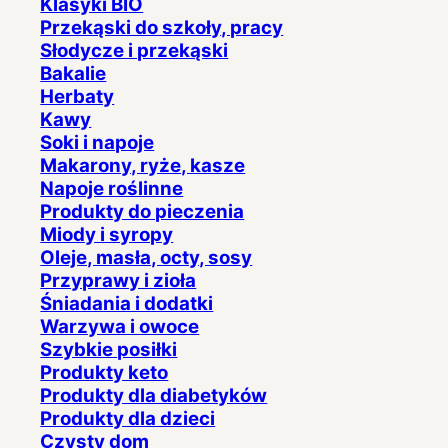
Klasyki BIO
Przekąski do szkoły, pracy
Słodycze i przekąski
Bakalie
Herbaty
Kawy
Soki i napoje
Makarony, ryże, kasze
Napoje roślinne
Produkty do pieczenia
Miody i syropy
Oleje, masła, octy, sosy
Przyprawy i zioła
Śniadania i dodatki
Warzywa i owoce
Szybkie posiłki
Produkty keto
Produkty dla diabetyków
Produkty dla dzieci
Czysty dom