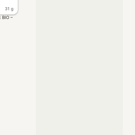
31 g
 BIO –
prostu.