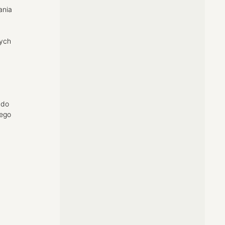
ania
wych
 do
zego