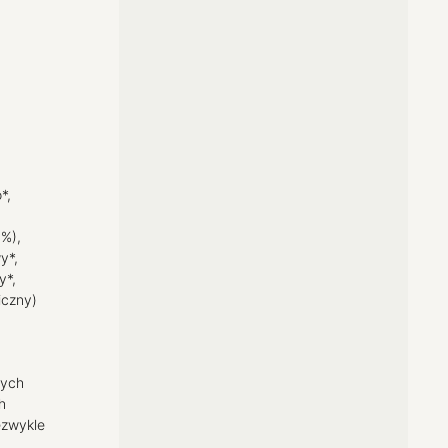
*,
 %),
y*,
y*,
iczny)
nych
h
ezwykle