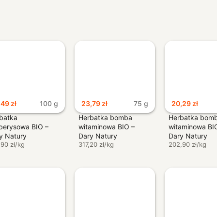
,49
zł
100 g
23,79
zł
75 g
20,29
zł
batka
Herbatka bomba
Herbatka bom
berysowa BIO –
witaminowa BIO –
witaminowa BI
y Natury
Dary Natury
Dary Natury
,90 zł/kg
317,20 zł/kg
202,90 zł/kg