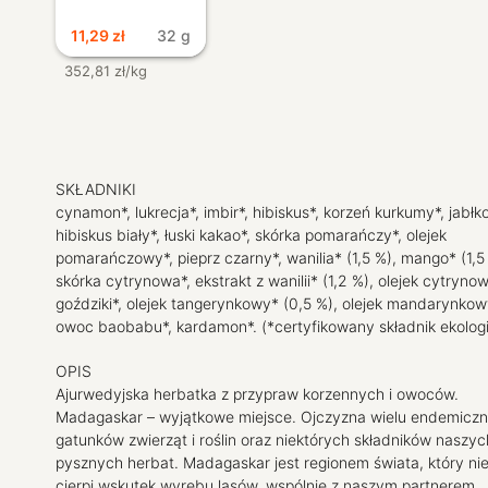
11,29
zł
32 g
352,81 zł/kg
SKŁADNIKI
cynamon*, lukrecja*, imbir*, hibiskus*, korzeń kurkumy*, jabłko
hibiskus biały*, łuski kakao*, skórka pomarańczy*, olejek
pomarańczowy*, pieprz czarny*, wanilia* (1,5 %), mango* (1,5
skórka cytrynowa*, ekstrakt z wanilii* (1,2 %), olejek cytrynow
goździki*, olejek tangerynkowy* (0,5 %), olejek mandarynkow
owoc baobabu*, kardamon*. (*certyfikowany składnik ekolog
OPIS
Ajurwedyjska herbatka z przypraw korzennych i owoców.
Madagaskar – wyjątkowe miejsce. Ojczyzna wielu endemicz
gatunków zwierząt i roślin oraz niektórych składników naszyc
pysznych herbat. Madagaskar jest regionem świata, który ni
cierpi wskutek wyrębu lasów, wspólnie z naszym partnerem