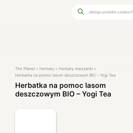
Wyszukiwarka
produktów
Przyprawy i zioła
Produkty dla dzie
e
Śniadania i dodatki
Czysty dom
Warzywa i owoce
Kosmetyki natura
a
Szybkie posiłki
Dla zwierząt
Produkty keto
The Planet
Herbaty
Herbaty mieszanki
sy
Produkty dla diabetyków
Herbatka na pomoc lasom deszczowym BIO – Yogi Tea
Herbatka na pomoc lasom
deszczowym BIO – Yogi Tea