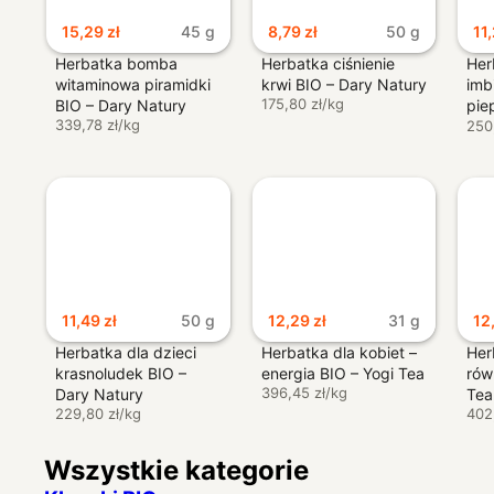
15,29
zł
45 g
8,79
zł
50 g
11
Herbatka bomba
Herbatka ciśnienie
Her
witaminowa piramidki
krwi BIO – Dary Natury
imb
175,80 zł/kg
BIO – Dary Natury
pie
339,78 zł/kg
Cli
250
11,49
zł
50 g
12,29
zł
31 g
12
Herbatka dla dzieci
Herbatka dla kobiet –
Her
krasnoludek BIO –
energia BIO – Yogi Tea
rów
396,45 zł/kg
Dary Natury
Tea
229,80 zł/kg
402
Wszystkie kategorie