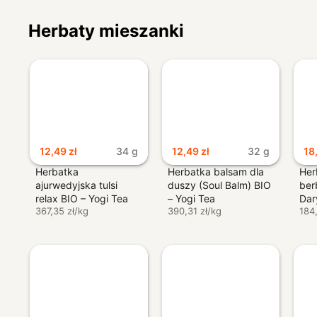
Herbaty mieszanki
12,49
zł
34 g
12,49
zł
32 g
18
Herbatka
Herbatka balsam dla
Her
ajurwedyjska tulsi
duszy (Soul Balm) BIO
ber
relax BIO – Yogi Tea
– Yogi Tea
Dar
367,35 zł/kg
390,31 zł/kg
184