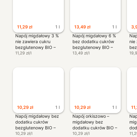
11,29
zł
1 l
13,49
zł
1 l
3,
Napój migdałowy 3 %
Napój migdałowy 6 %
Nap
nie zawiera cukru
bez dodatku cukrów
nie
bezglutenowy BIO –
bezglutenowy BIO –
bez
The Bridge
11,29 zł/l
The Bridge
13,49 zł/l
The
19,9
10,29
zł
1 l
10,29
zł
1 l
11
Napój migdałowy bez
Napój orkiszowo –
Nap
dodatku cukrów
migdałowy bez
mig
bezglutenowy BIO –
dodatku cukrów BIO –
dod
Natumi
10,29 zł/l
Natumi
10,29 zł/l
Nat
11,2