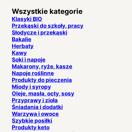
Wszystkie kategorie
Klasyki BIO
Przekąski do szkoły, pracy
Słodycze i przekąski
Bakalie
Herbaty
Kawy
Soki i napoje
Makarony, ryże, kasze
Napoje roślinne
Produkty do pieczenia
Miody i syropy
Oleje, masła, octy, sosy
Przyprawy i zioła
Śniadania i dodatki
Warzywa i owoce
Szybkie posiłki
Produkty keto