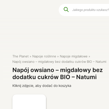
Wyszukiwarka
produktów
Przyprawy i zioła
Produkty dla dzie
e
Śniadania i dodatki
Czysty dom
Warzywa i owoce
Kosmetyki natura
a
Szybkie posiłki
Dla zwierząt
Produkty keto
The Planet
Napoje roślinne
Napoje migdałowe
sy
Produkty dla diabetyków
Napój owsiano – migdałowy bez dodatku cukrów BIO – Natumi
Napój owsiano – migdałowy bez
dodatku cukrów BIO – Natumi
Kliknij zdjęcie, aby dodać do koszyka