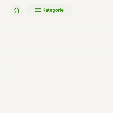
Kategorie
Klasyki BIO
Soki i napoje
Przekąski do szkoły,
Makarony, ryże, kasz
pracy
Napoje roślinne
Słodycze i przekąski
Produkty do pieczeni
Bakalie
Miody i syropy
Herbaty
Oleje, masła, octy, so
Kawy