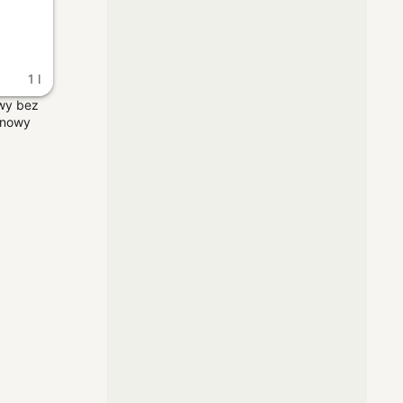
1 l
wy bez
enowy