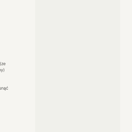
(ze
ny)
ąsnąć