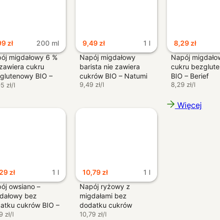
99
zł
200 ml
9,49
zł
1 l
8,29
zł
ój migdałowy 6 %
Napój migdałowy
Napój migdało
 zawiera cukru
barista nie zawiera
cukru bezglut
glutenowy BIO –
cukrów BIO – Natumi
BIO – Berief
9,49 zł/l
8,29 zł/l
 Bridge
5 zł/l
Więcej
,29
zł
1 l
10,79
zł
1 l
ój owsiano –
Napój ryżowy z
dałowy bez
migdałami bez
atku cukrów BIO –
dodatku cukrów
umi
9 zł/l
bezglutenowy BIO –
10,79 zł/l