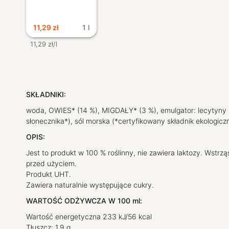
11,29
zł
1 l
11,29 zł/l
SKŁADNIKI:
woda, OWIES* (14 %), MIGDAŁY* (3 %), emulgator: lecytyny 
słonecznika*), sól morska (*certyfikowany składnik ekologicz
OPIS:
Jest to produkt w 100 % roślinny, nie zawiera laktozy. Wstrz
przed użyciem.
Produkt UHT.
Zawiera naturalnie występujące cukry.
WARTOŚĆ ODŻYWCZA W 100 ml:
Wartość energetyczna 233 kJ/56 kcal
Tłuszcz: 1,9 g