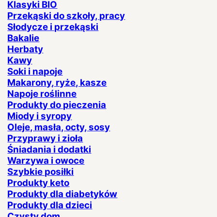
Klasyki BIO
Przekąski do szkoły, pracy
Słodycze i przekąski
Bakalie
Herbaty
Kawy
Soki i napoje
Makarony, ryże, kasze
Napoje roślinne
Produkty do pieczenia
Miody i syropy
Oleje, masła, octy, sosy
Przyprawy i zioła
Śniadania i dodatki
Warzywa i owoce
Szybkie posiłki
Produkty keto
Produkty dla diabetyków
Produkty dla dzieci
Czysty dom