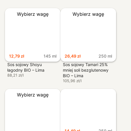
Wybierz wagę
Wybierz wagę
Bez zakładania
kont i haseł
Wszystkie Twoje
zamówienia w
jednym miejscu
12,79
zł
145 ml
26,49
zł
250 ml
Sos sojowy Shoyu
Sos sojowy Tamari 25%
www.open-app.com
łagodny BIO – Lima
mniej soli bezglutenowy
88,21 zł/l
BIO – Lima
105,96 zł/l
Wybierz wagę
14,49
zł
250 ml