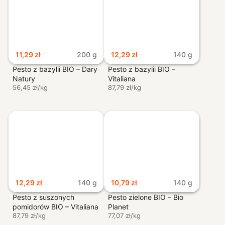
11,29
zł
200 g
12,29
zł
140 g
Nowy rewolucyjny sposób logowania
Pesto z bazylii BIO – Dary
Pesto z bazylii BIO –
Natury
Vitaliana
56,45 zł/kg
87,79 zł/kg
Skanujesz
kod QR
aplikacją
OpenApp
I jesteś
12,29
zł
140 g
10,79
zł
140 g
zalogowany.
Tak po
Pesto z suszonych
Pesto zielone BIO – Bio
prostu.
pomidorów BIO – Vitaliana
Planet
Login via
87,79 zł/kg
77,07 zł/kg
OpenApp