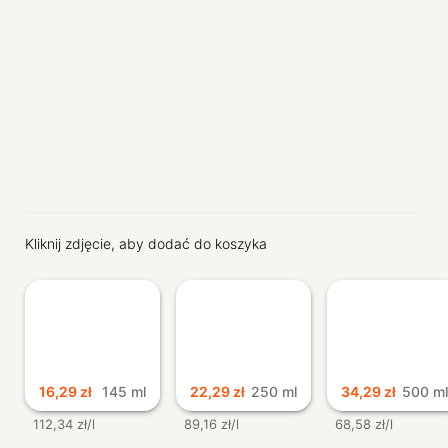
Warzywa i owoce
Szybkie posiłki
Produkty keto
Produkty dla diabetyków
Produkty dla dzieci
Czysty dom
Kosmetyki naturalne
Dla zwierząt
Kliknij zdjęcie, aby dodać do koszyka
16,29
zł
145 ml
22,29
zł
250 ml
34,29
zł
500 m
112,34 zł/l
89,16 zł/l
68,58 zł/l