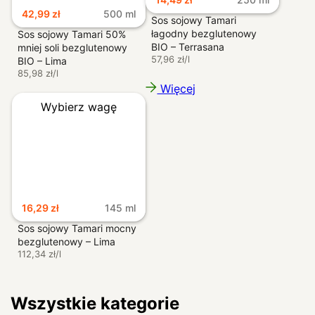
42,99
zł
500 ml
Sos sojowy Tamari
łagodny bezglutenowy
Sos sojowy Tamari 50%
BIO – Terrasana
mniej soli bezglutenowy
57,96 zł/l
BIO – Lima
85,98 zł/l
Więcej
Wybierz wagę
16,29
zł
145 ml
Sos sojowy Tamari mocny
bezglutenowy – Lima
112,34 zł/l
Wszystkie kategorie