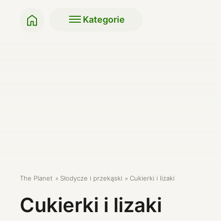
Kategorie
Klasyki BIO
Soki i napoje
Przekąski do szkoły,
Makarony, ryże, kasz
pracy
Napoje roślinne
Słodycze i przekąski
Produkty do pieczeni
Bakalie
Miody i syropy
Herbaty
Oleje, masła, octy, so
Kawy
The Planet
Słodycze i przekąski
Cukierki i lizaki
Cukierki i lizaki