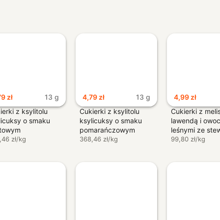
79
zł
13 g
4,79
zł
13 g
4,99
zł
erki z ksylitolu
Cukierki z ksylitolu
Cukierki z meli
licuksy o smaku
ksylicuksy o smaku
lawendą i owo
ętowym
pomarańczowym
leśnymi ze ste
glutenowe – Pięć
,46 zł/kg
bezglutenowe – Pięć
368,46 zł/kg
cukru – Pure&
99,80 zł/kg
emian
Przemian