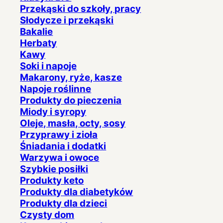
Przekąski do szkoły, pracy
Słodycze i przekąski
Bakalie
Herbaty
Kawy
Soki i napoje
Makarony, ryże, kasze
Napoje roślinne
Produkty do pieczenia
Miody i syropy
Oleje, masła, octy, sosy
Przyprawy i zioła
Śniadania i dodatki
Warzywa i owoce
Szybkie posiłki
Produkty keto
Produkty dla diabetyków
Produkty dla dzieci
Czysty dom