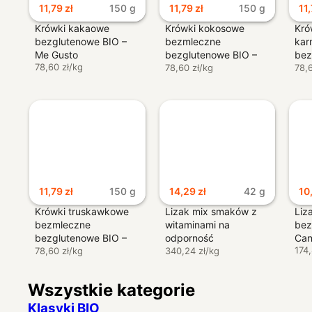
11,79
zł
150 g
11,79
zł
150 g
11
Krówki kakaowe
Krówki kokosowe
Kró
bezglutenowe BIO –
bezmleczne
kar
Me Gusto
bezglutenowe BIO –
bez
78,60 zł/kg
Me Gusto
78,60 zł/kg
bez
78,
Me 
11,79
zł
150 g
14,29
zł
42 g
10
Krówki truskawkowe
Lizak mix smaków z
Liz
bezmleczne
witaminami na
bez
bezglutenowe BIO –
odporność
Can
174,
Me Gusto
78,60 zł/kg
bezglutenowy –
340,24 zł/kg
Starpharma
Wszystkie kategorie
Klasyki BIO