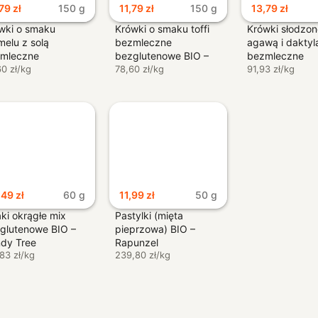
,79
zł
150 g
11,79
zł
150 g
13,79
zł
wki o smaku
Krówki o smaku toffi
Krówki słodzo
melu z solą
bezmleczne
agawą i daktyl
mleczne
bezglutenowe BIO –
bezmleczne
glutenowe BIO –
60 zł/kg
Me Gusto
78,60 zł/kg
bezglutenowe 
91,93 zł/kg
Gusto
Me Gusto
,49
zł
60 g
11,99
zł
50 g
aki okrągłe mix
Pastylki (mięta
glutenowe BIO –
pieprzowa) BIO –
dy Tree
Rapunzel
83 zł/kg
239,80 zł/kg