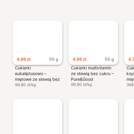
4,99
zł
50 g
4,99
zł
50 g
4,
Cukierki
Cukierki multivitamin
Cuki
eukaliptusowo –
ze stewią bez cukru –
ksy
miętowe ze stewią bez
Pure&Good
mi
99,80 zł/kg
cukru – Pure&Good
99,80 zł/kg
bez
368
Prz