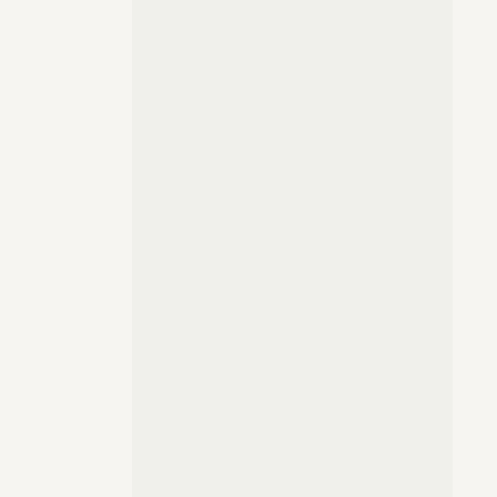
prostu.
 w