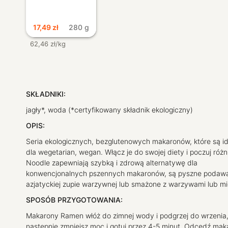
17,49
zł
280 g
62,46 zł/kg
SKŁADNIKI:
jagły*, woda (*certyfikowany składnik ekologiczny)
OPIS:
Seria ekologicznych, bezglutenowych makaronów, które są i
dla wegetarian, wegan. Włącz je do swojej diety i poczuj różn
Noodle zapewniają szybką i zdrową alternatywę dla
konwencjonalnych pszennych makaronów, są pyszne podaw
azjatyckiej zupie warzywnej lub smażone z warzywami lub m
SPOSÓB PRZYGOTOWANIA:
Makarony Ramen włóż do zimnej wody i podgrzej do wrzenia
następnie zmniejsz moc i gotuj przez 4-5 minut. Odcedź mak