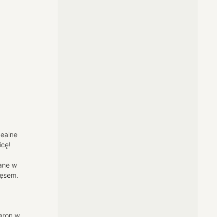
dealne
icę!
ane w
ięsem.
,
aron w