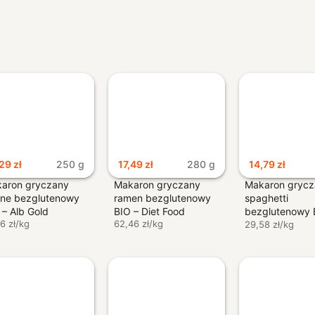
,29
zł
250 g
17,49
zł
280 g
14,79
zł
aron gryczany
Makaron gryczany
Makaron gryc
ne bezglutenowy
ramen bezglutenowy
spaghetti
 – Alb Gold
BIO – Diet Food
bezglutenowy 
6 zł/kg
62,46 zł/kg
Alb Gold
29,58 zł/kg