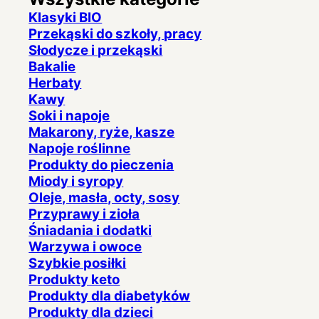
Klasyki BIO
Przekąski do szkoły, pracy
Słodycze i przekąski
Bakalie
Herbaty
Kawy
Soki i napoje
Makarony, ryże, kasze
Napoje roślinne
Produkty do pieczenia
Miody i syropy
Oleje, masła, octy, sosy
Przyprawy i zioła
Śniadania i dodatki
Warzywa i owoce
Szybkie posiłki
Produkty keto
Produkty dla diabetyków
Produkty dla dzieci