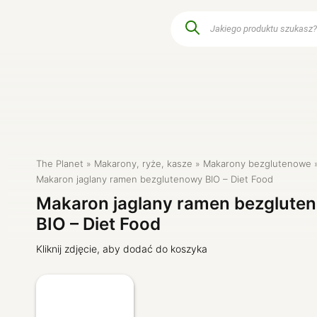
Wyszukiwarka
produktów
Przyprawy i zioła
Produkty dla dzie
e
Śniadania i dodatki
Czysty dom
Warzywa i owoce
Kosmetyki natura
a
Szybkie posiłki
Dla zwierząt
Produkty keto
The Planet
Makarony, ryże, kasze
Makarony bezglutenowe
sy
Produkty dla diabetyków
Makaron jaglany ramen bezglutenowy BIO – Diet Food
Makaron jaglany ramen bezglute
BIO – Diet Food
Kliknij zdjęcie, aby dodać do koszyka