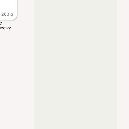
280 g
ny
enowy
d
prostu.