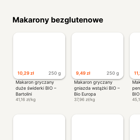
Makarony bezglutenowe
10,29
zł
250 g
9,49
zł
250 g
11
Makaron gryczany
Makaron gryczany
Mak
duże świderki BIO –
gniazda wstążki BIO –
pen
Bartolini
Bio Europa
BIO
41,16 zł/kg
37,96 zł/kg
45,1