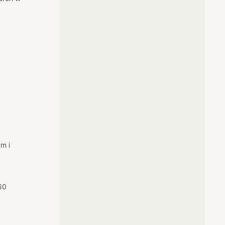
m i
60