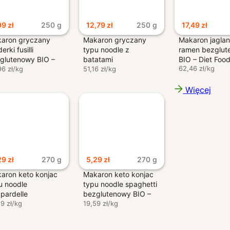
99
zł
250 g
12,79
zł
250 g
17,49
zł
aron gryczany
Makaron gryczany
Makaron jagla
erki fusilli
typu noodle z
ramen bezglut
glutenowy BIO –
batatami
BIO – Diet Foo
62,46 zł/kg
en Apotheke
96 zł/kg
bezglutenowy BIO –
51,16 zł/kg
Nowy rewolucyjny sposób logowania
Terrasana
Więcej
Skanujesz kod QR aplikacją
OpenApp
29
zł
270 g
5,29
zł
270 g
aron keto konjac
Makaron keto konjac
u noodle
typu noodle spaghetti
pardelle
bezglutenowy BIO –
glutenowy BIO –
59 zł/kg
Keto Chef
19,59 zł/kg
I jesteś zalogowany. Tak po 
o Chef
Login via