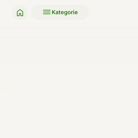
Kategorie
Klasyki BIO
Soki i napoje
Przekąski do szkoły,
Makarony, ryże, kasz
pracy
Napoje roślinne
Słodycze i przekąski
Produkty do pieczeni
Bakalie
Miody i syropy
Herbaty
Oleje, masła, octy, so
Kawy