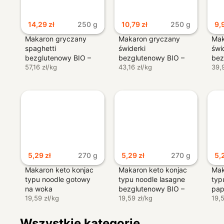
14,29
zł
250 g
10,79
zł
250 g
9,
Makaron gryczany
Makaron gryczany
Mak
spaghetti
świderki
świd
bezglutenowy BIO –
bezglutenowy BIO –
bez
Rapunzel
57,16 zł/kg
Alb Gold
43,16 zł/kg
Gre
39,
5,29
zł
270 g
5,29
zł
270 g
5,
Makaron keto konjac
Makaron keto konjac
Mak
typu noodle gotowy
typu noodle lasagne
typ
na woka
bezglutenowy BIO –
pap
bezglutenowy BIO –
19,59 zł/kg
Keto Chef
19,59 zł/kg
bez
19,
Keto Chef
Ket
Wszystkie kategorie