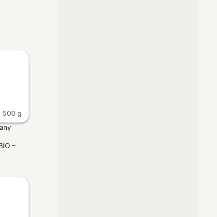
500 g
zany
BIO –