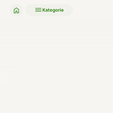
Kategorie
Klasyki BIO
Soki i napoje
Przekąski do szkoły,
Makarony, ryże, kasz
pracy
Napoje roślinne
Słodycze i przekąski
Produkty do pieczeni
Bakalie
Miody i syropy
Herbaty
Oleje, masła, octy, so
Kawy