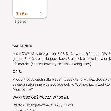
9,99
zł
1 l
9,99 zł/l
SKŁADNIKI:
baza OWSIANA bez glutenu* 98,81 % (woda źródlana, OWIE
glutenu* 14 %), olej słonecznikowy*, olej z krokosza barwiersk
sól morska (*certyfikowany składnik ekologiczny)
OPIS:
Produkt odpowiedni dla wegan, bezglutenowy, bez dodatku 
zawiera naturalnie występujace cukry. Wstrząsnąć przed uży
Produkt UHT.
WARTOŚĆ ODŻYWCZA W 100 ml:
Wartość energetyczna 213 kJ / 51 kcal
Tłuszcz: 1,7 g;