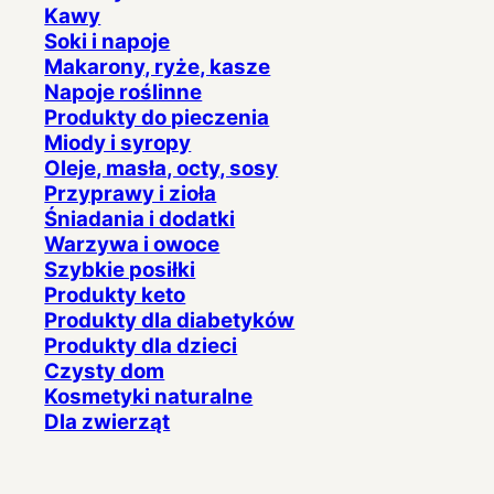
Kawy
Soki i napoje
Makarony, ryże, kasze
Napoje roślinne
Produkty do pieczenia
Miody i syropy
Oleje, masła, octy, sosy
Przyprawy i zioła
Śniadania i dodatki
Warzywa i owoce
Szybkie posiłki
Produkty keto
Produkty dla diabetyków
Produkty dla dzieci
Czysty dom
Kosmetyki naturalne
Dla zwierząt