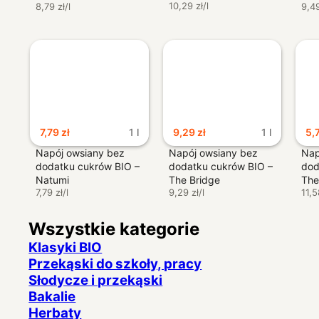
10,29 zł/l
Natumi
8,79 zł/l
Nat
9,49
7,79
zł
1 l
9,29
zł
1 l
5,
Napój owsiany bez
Napój owsiany bez
Nap
dodatku cukrów BIO –
dodatku cukrów BIO –
dod
Natumi
The Bridge
The
7,79 zł/l
9,29 zł/l
11,5
Wszystkie kategorie
Klasyki BIO
Przekąski do szkoły, pracy
Słodycze i przekąski
Bakalie
Herbaty