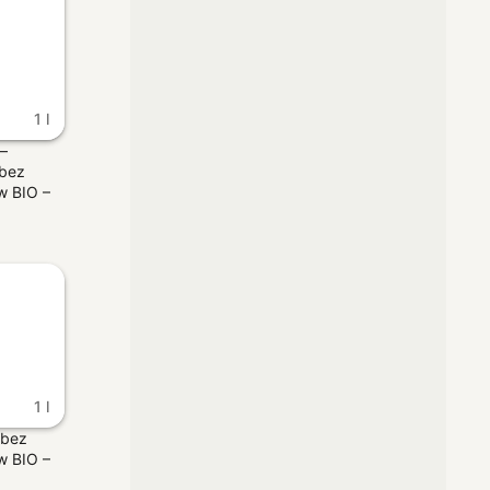
1 l
 –
 bez
w BIO –
1 l
 bez
w BIO –