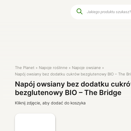
Wyszukiwarka
produktów
Przyprawy i zioła
Produkty dla dzie
e
Śniadania i dodatki
Czysty dom
Warzywa i owoce
Kosmetyki natura
a
Szybkie posiłki
Dla zwierząt
Produkty keto
The Planet
Napoje roślinne
Napoje owsiane
sy
Produkty dla diabetyków
Napój owsiany bez dodatku cukrów bezglutenowy BIO – The Br
Napój owsiany bez dodatku cukr
bezglutenowy BIO – The Bridge
Kliknij zdjęcie, aby dodać do koszyka