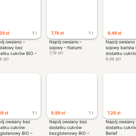
,29
zł
1 l
7,79
zł
1 l
9,49
zł
ój owsiano –
Napój owsiano –
Napój owsiano
dałowy bez
sojowy – Natumi
sojowy barista
7,79 zł/l
atku cukrów BIO –
dodatku cukró
umi
9 zł/l
Natumi
9,49 zł/l
49
zł
1 l
9,99
zł
1 l
7,29
zł
ój owsiany bez
Napój owsiany bez
Napój owsiany
atku cukrów
dodatku cukrów
dodatku cukró
glutenowy BIO –
bezglutenowy BIO –
Berief