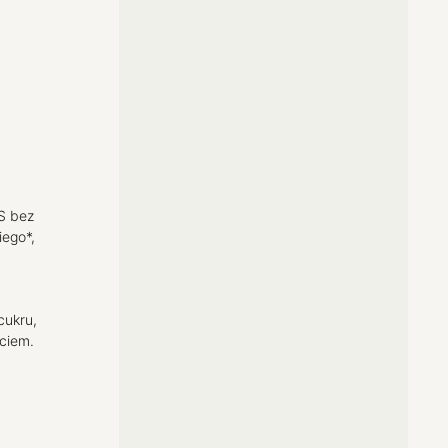
S bez
iego*,
cukru,
ciem.