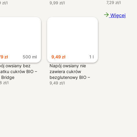
7,29 zł/l
umi
 zł/l
The Bridge
9,99 zł/l
Więcej
Nowy rewolucyjny sposób logowania
79
zł
500 ml
9,49
zł
1 l
ój owsiany bez
Napój owsiany nie
atku cukrów BIO –
zawiera cukrów
Skanujesz kod QR aplikacją
 Bridge
bezglutenowy BIO –
OpenApp
8 zł/l
Natumi
9,49 zł/l
I jesteś zalogowany. Tak po 
Login via