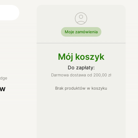
Moje zamówienia
ci
lne
Mój koszyk
Do zapłaty:
Darmowa dostawa od
200,00
zł
idge
ów
Brak produktów
w
koszyku