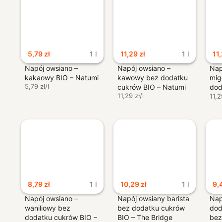
5,79
zł
1 l
11,29
zł
1 l
11
Napój owsiano –
Napój owsiano –
Nap
kakaowy BIO – Natumi
kawowy bez dodatku
mig
5,79 zł/l
cukrów BIO – Natumi
dod
11,29 zł/l
Nat
11,2
8,79
zł
1 l
10,29
zł
1 l
9,
Napój owsiano –
Napój owsiany barista
Nap
waniliowy bez
bez dodatku cukrów
dod
dodatku cukrów BIO –
BIO – The Bridge
bez